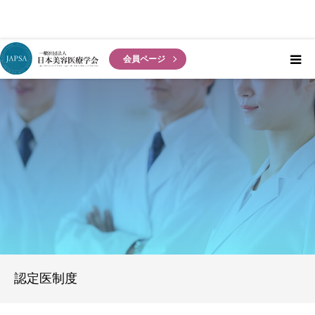
概要
会員ページ
代表理事挨拶
開催予定
過去の学会
協賛募集
認定医制度
認定医制度
役員名簿