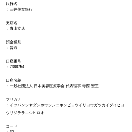
銀行名
：三井住友銀行
支店名
：青山支店
預金種別
：普通
口座番号
：7368754
口座名義
：一般社団法人 日本美容医療学会 代表理事 寺西 宏王
フリガナ
：イツパンシヤダンホウジンニホンビヨウイリヨウガツカイダイヒヨ
ウリジテラニシヒロオ
コード
：32