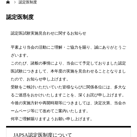
ーム
認定医制度
機関誌
認定医制度
動画視聴
認定医試験実施見合わせに関するお知らせ
入会案内
平素より当会の活動にご理解・ご協力を賜り、誠にありがとうご
ざいます。
このたび、諸般の事情により、当会にて予定しておりました認定
会員ページ
医試験につきまして、本年度の実施を見合わせることとなりまし
たので、お知らせ申し上げます。
受験をご検討いただいていた皆様ならびに関係各位には、多大な
るご迷惑をおかけいたしますことを、深くお詫び申し上げます。
今後の実施方針や再開時期等につきましては、決定次第、当会ホ
ームページ等にて改めてご案内いたします。
何卒ご理解賜りますようお願い申し上げます。
JAPSA認定医制度について