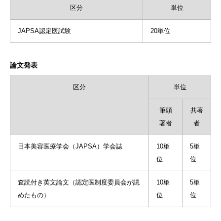
区分
単位
JAPSA認定医試験
20単位
論文発表
区分
単位
筆頭
共著
著者
者
日本美容医療学会（JAPSA）学会誌
10単
5単
位
位
査読付き英文論文（認定医制度委員会が認
10単
5単
めたもの）
位
位