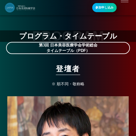
参加申し込み
PROGRAM
プログラム・タイムテーブル
第3回 日本美容医療学会学術総会
タイムテーブル（PDF）
登壇者
※ 順不同・敬称略